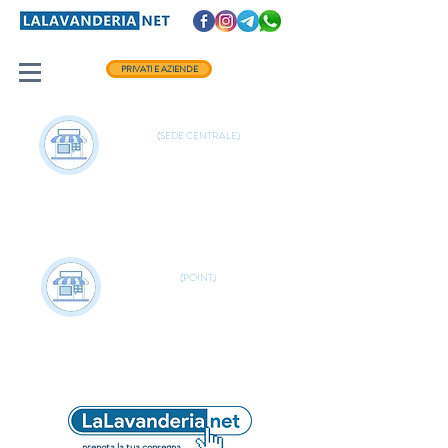
PRIVATI E AZIENDE
VIALE STEFANO GRADI 146
(SEDE CENTRALE)
ORARIO:
dal lunedì al venerdì
8:00 - 19:30
sabato
0651963686
9:00 - 13:00
3335796259
VIALE OSCAR SINIGAGLIA 7
(POINT)
ORARIO:
dal lunedì al venerdì
8:30 - 13:30 | 15:00 - 19:00
sabato
0654210701
9:00 - 13:00
3429191909
prenota la tua consegna